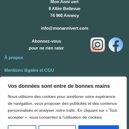
Mon Anni vert
8 Allée Bellevue
74 960 Annecy
info@monannivert.com
Abonnez-vous
pour ne rien rater
À propos
Mentions légales et CGU
Nos Conditions Générales de Vente
Vos données sont entre de bonnes mains
Notre politique de confidentialité
Nous utilisons des cookies pour améliorer votre expérience
de navigation, vous proposer des publicités et des contenus
Livraison
personnalisés et analyser notre trafic. En cliquant sur « Tout
Livraisons et retours
accepter », vous consentez à l’utilisation de cookies.