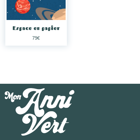
Espace en papier
79
€