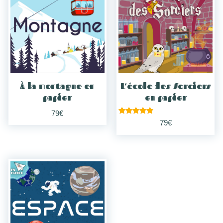
À la montagne en
L’école des Sorciers
papier
en papier
79
€
Note
79
€
5.00
sur 5