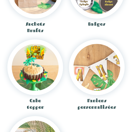
Sachets
Badges
Krafts
Cake
Fanions
topper
personnalisées